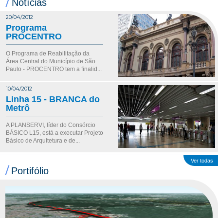
/
Notícias
20/04/2012
Programa
PROCENTRO
O Programa de Reabilitação da
Área Central do Município de São
Paulo - PROCENTRO tem a finalid...
10/04/2012
Linha 15 - BRANCA do
Metrô
A PLANSERVI, líder do Consórcio
BÁSICO L15, está a executar Projeto
Básico de Arquitetura e de...
Ver todas
/
Portifólio