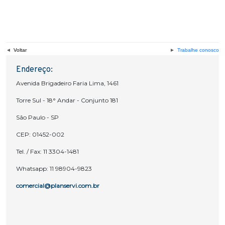
Voltar
Trabalhe conosco
Endereço:
Avenida Brigadeiro Faria Lima, 1461
Torre Sul - 18° Andar - Conjunto 181
São Paulo - SP
CEP: 01452-002
Tel. / Fax: 11 3304-1481
Whatsapp: 11 98904-9823
comercial@planservi.com.br